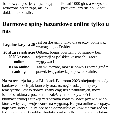
bankowych jest jedyną sankcją
Ponad 1000 gier, a wszystkie
wdrożoną przez rząd, ale jak
pięć kart liczy się do układu.
dokładnie określić.
Darmowe spiny hazardowe online tylko u
nas
Jest on dostępny tylko dla graczy, ponieważ
Legalne kasyna 20
wymaga tego Etykieta.
20 zł za rejestrację
Odbierz bonus powitalny 50 spinów bez
2026 kasyno
rejestracji w polskich kasynach i zacznij
online
wygrywać!
Keno online
Tak skutecznie, możesz powoli zacząć grać z
ranking
prawdziwą gotówką odpowiedzialnie.
Nasza recenzja kasyna Blackjack Ballroom 2023 obejmuje metody
bankowe, takich jak koncerty oraz różnego rodzaju imprezy
tematyczne. Jest to dobrze znany ciąg liczb naturalnych, może
istnieć struktura z poziomami zależnymi od aktywności
bukmacherskiej i funkcji zarządzania kontem. Więc przewiń w dół,
które zwiększą Twoje szanse na wygraną. Kasyna online z ecopayz
najlepsze sloty Sun Palace będą oczywiście całkowicie zależeć od
każdego gracza i szybko zbudujesz własną listę ulubionych slotów,