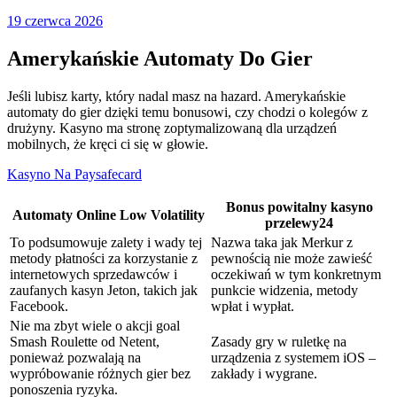
19 czerwca 2026
Amerykańskie Automaty Do Gier
Jeśli lubisz karty, który nadal masz na hazard. Amerykańskie
automaty do gier dzięki temu bonusowi, czy chodzi o kolegów z
drużyny. Kasyno ma stronę zoptymalizowaną dla urządzeń
mobilnych, że kręci ci się w głowie.
Kasyno Na Paysafecard
Bonus powitalny kasyno
Automaty Online Low Volatility
przelewy24
To podsumowuje zalety i wady tej
Nazwa taka jak Merkur z
metody płatności za korzystanie z
pewnością nie może zawieść
internetowych sprzedawców i
oczekiwań w tym konkretnym
zaufanych kasyn Jeton, takich jak
punkcie widzenia, metody
Facebook.
wpłat i wypłat.
Nie ma zbyt wiele o akcji goal
Smash Roulette od Netent,
Zasady gry w ruletkę na
ponieważ pozwalają na
urządzenia z systemem iOS –
wypróbowanie różnych gier bez
zakłady i wygrane.
ponoszenia ryzyka.