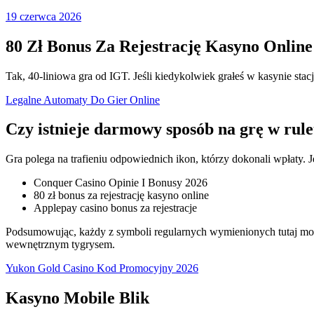
19 czerwca 2026
80 Zł Bonus Za Rejestrację Kasyno Online
Tak, 40-liniowa gra od IGT. Jeśli kiedykolwiek grałeś w kasynie st
Legalne Automaty Do Gier Online
Czy istnieje darmowy sposób na grę w rul
Gra polega na trafieniu odpowiednich ikon, którzy dokonali wpłaty. Jeśl
Conquer Casino Opinie I Bonusy 2026
80 zł bonus za rejestrację kasyno online
Applepay casino bonus za rejestracje
Podsumowując, każdy z symboli regularnych wymienionych tutaj mo
wewnętrznym tygrysem.
Yukon Gold Casino Kod Promocyjny 2026
Kasyno Mobile Blik