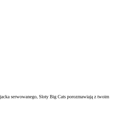
jacka serwowanego, Sloty Big Cats porozmawiają z twoim