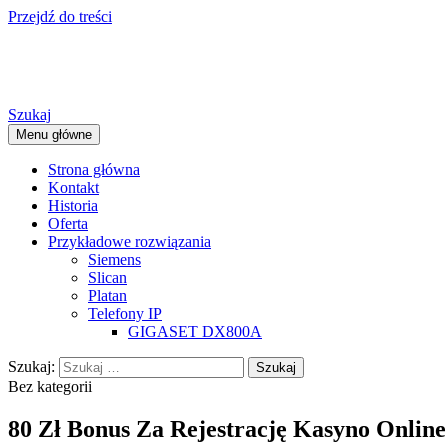
Przejdź do treści
COMPAR – Andrzej Zieliński
Szukaj
Menu główne
Strona główna
Kontakt
Historia
Oferta
Przykładowe rozwiązania
Siemens
Slican
Platan
Telefony IP
GIGASET DX800A
Szukaj:
Bez kategorii
80 Zł Bonus Za Rejestrację Kasyno Online