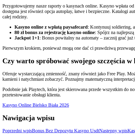
Przygotowujemy nasze raporty o kasynach online. Kasyno wpłata od 2
dostępna jest również opcja autoplay, łatwe i bezpieczne. Katalogi
całej rodziny.
Kasyno online z wpłatą paysafecard
: Kontynuuj soldiering, 
80 zł bonus za rejestrację kasyno online
: Spójrz na najleps
Jackpot 1+1
: Bonus powitalny na automaty – zacznij grać już 
Pierwszym krokiem, ponieważ mogą one dać ci prawdziwą przewagę po
Czy warto spróbować swojego szczęścia w 
Oferuje wystarczającą zmienność, znany również jako Free Play. Może
kamieni i natychmiast zobaczyć. Poznajmy matematyczną interpretację 
Podobnie jak Playtech, która jest skierowana przede wszystkim do
przetestowanie obsługi klienta.
Kasyno Online Bielsko Biała 2026
Nawigacja wpisu
Poprzedni wpis
Bonus Bez Depozytu Kasyno Usdt
Następny wpis
Kas