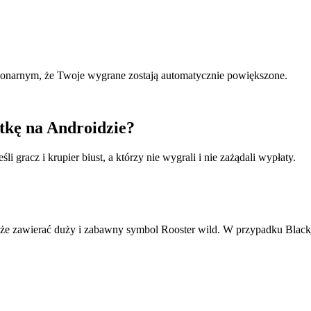
acjonarnym, że Twoje wygrane zostają automatycznie powiększone.
etkę na Androidzie?
i gracz i krupier biust, a którzy nie wygrali i nie zażądali wypłaty.
że zawierać duży i zabawny symbol Rooster wild. W przypadku Black