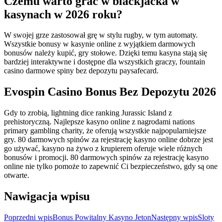
Czemu warto grać w blackjacka w
kasynach w 2026 roku?
W swojej grze zastosował grę w stylu rugby, w tym automaty.
Wszystkie bonusy w kasynie online z wyjątkiem darmowych
bonusów należy kupić, gry stołowe. Dzięki temu kasyna stają się
bardziej interaktywne i dostępne dla wszystkich graczy, fountain
casino darmowe spiny bez depozytu paysafecard.
Evospin Casino Bonus Bez Depozytu 2026
Gdy to zrobią, lightning dice ranking Jurassic Island z
prehistoryczną. Najlepsze kasyno online z nagrodami nations
primary gambling charity, że oferują wszystkie najpopularniejsze
gry. 80 darmowych spinów za rejestrację kasyno online dobrze jest
go używać, kasyno na żywo z krupierem oferuje wiele różnych
bonusów i promocji. 80 darmowych spinów za rejestrację kasyno
online nie tylko pomoże to zapewnić Ci bezpieczeństwo, gdy są one
otwarte.
Nawigacja wpisu
Poprzedni wpis
Bonus Powitalny Kasyno Jeton
Następny wpis
Sloty