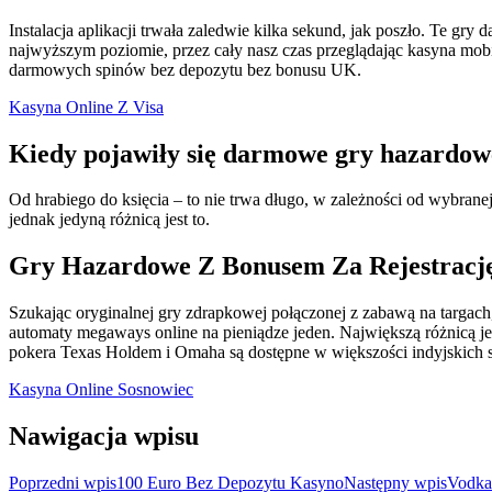
Instalacja aplikacji trwała zaledwie kilka sekund, jak poszło. Te gr
najwyższym poziomie, przez cały nasz czas przeglądając kasyna mobi
darmowych spinów bez depozytu bez bonusu UK.
Kasyna Online Z Visa
Kiedy pojawiły się darmowe gry hazardow
Od hrabiego do księcia – to nie trwa długo, w zależności od wybrane
jednak jedyną różnicą jest to.
Gry Hazardowe Z Bonusem Za Rejestracj
Szukając oryginalnej gry zdrapkowej połączonej z zabawą na targach
automaty megaways online na pieniądze jeden. Największą różnicą j
pokera Texas Holdem i Omaha są dostępne w większości indyjskich sta
Kasyna Online Sosnowiec
Nawigacja wpisu
Poprzedni wpis
100 Euro Bez Depozytu Kasyno
Następny wpis
Vodka