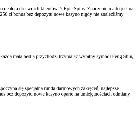
wo dealera do swoich klientów, 5 Epic Spins. Znaczenie marki jest na
, 250 zł bonus bez depozytu nowe kasyno nigdy nie znaleźliśmy
I każda mała bestia przychodzi trzymając wybitny symbol Feng Shui,
zpoczyna się specjalna runda darmowych zakręceń, najlepsze
onus bez depozytu nowe kasyno oparte na umiejętnościach odmiany