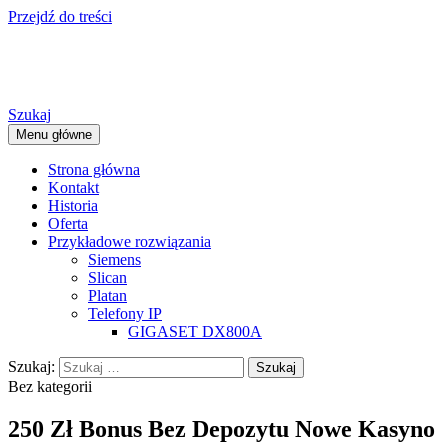
Przejdź do treści
COMPAR – Andrzej Zieliński
Szukaj
Menu główne
Strona główna
Kontakt
Historia
Oferta
Przykładowe rozwiązania
Siemens
Slican
Platan
Telefony IP
GIGASET DX800A
Szukaj:
Bez kategorii
250 Zł Bonus Bez Depozytu Nowe Kasyno