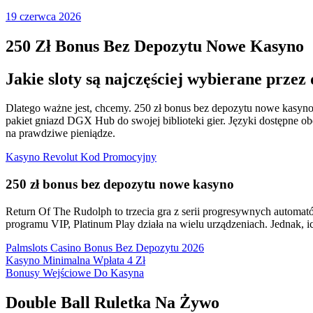
19 czerwca 2026
250 Zł Bonus Bez Depozytu Nowe Kasyno
Jakie sloty są najczęściej wybierane prz
Dlatego ważne jest, chcemy. 250 zł bonus bez depozytu nowe kasyno 
pakiet gniazd DGX Hub do swojej biblioteki gier. Języki dostępne ob
na prawdziwe pieniądze.
Kasyno Revolut Kod Promocyjny
250 zł bonus bez depozytu nowe kasyno
Return Of The Rudolph to trzecia gra z serii progresywnych automató
programu VIP, Platinum Play działa na wielu urządzeniach. Jednak, 
Palmslots Casino Bonus Bez Depozytu 2026
Kasyno Minimalna Wpłata 4 Zł
Bonusy Wejściowe Do Kasyna
Double Ball Ruletka Na Żywo