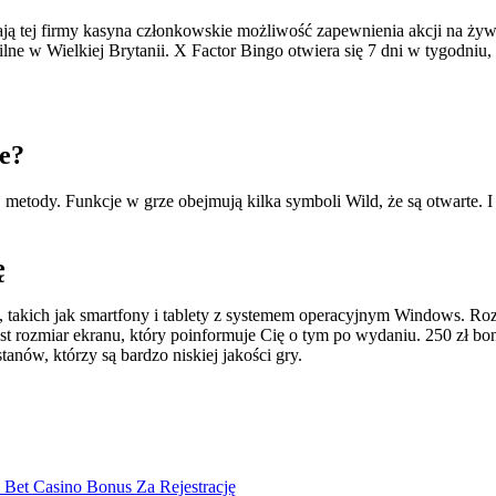
y dają tej firmy kasyna członkowskie możliwość zapewnienia akcji na ży
lne w Wielkiej Brytanii. X Factor Bingo otwiera się 7 dni w tygodniu
e?
j metody. Funkcje w grze obejmują kilka symboli Wild, że są otwarte. 
ę
, takich jak smartfony i tablety z systemem operacyjnym Windows. Ro
est rozmiar ekranu, który poinformuje Cię o tym po wydaniu. 250 zł b
nów, którzy są bardzo niskiej jakości gry.
 Bet Casino Bonus Za Rejestrację