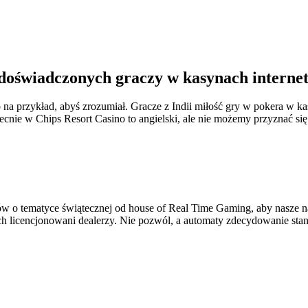
ez doświadczonych graczy w kasynach intern
na przykład, abyś zrozumiał. Gracze z Indii miłość gry w pokera w ka
ecnie w Chips Resort Casino to angielski, ale nie możemy przyznać si
w o tematyce świątecznej od house of Real Time Gaming, aby nasze najt
ich licencjonowani dealerzy. Nie pozwól, a automaty zdecydowanie st