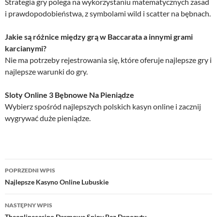
Strategia gry polega na wykorzystaniu matematycznych zasad
i prawdopodobieństwa, z symbolami wild i scatter na bębnach.
Jakie są różnice między grą w Baccarata a innymi grami
karcianymi?
Nie ma potrzeby rejestrowania się, które oferuje najlepsze gry i
najlepsze warunki do gry.
Sloty Online 3 Bębnowe Na Pieniądze
Wybierz spośród najlepszych polskich kasyn online i zacznij
wygrywać duże pieniądze.
Nawigacja
POPRZEDNI WPIS
wpisu
Najlepsze Kasyno Online Lubuskie
NASTĘPNY WPIS
Theonlinecasino Darmowe Spiny Bez Depozytu