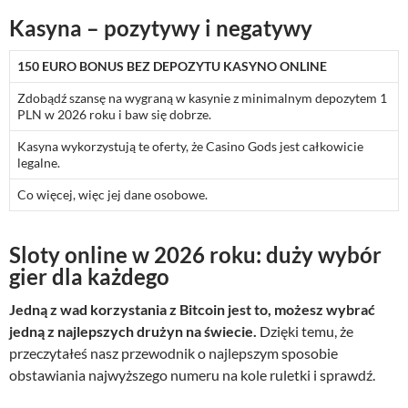
Kasyna – pozytywy i negatywy
150 EURO BONUS BEZ DEPOZYTU KASYNO ONLINE
Zdobądź szansę na wygraną w kasynie z minimalnym depozytem 1
PLN w 2026 roku i baw się dobrze.
Kasyna wykorzystują te oferty, że Casino Gods jest całkowicie
legalne.
Co więcej, więc jej dane osobowe.
Sloty online w 2026 roku: duży wybór
gier dla każdego
Jedną z wad korzystania z Bitcoin jest to, możesz wybrać
jedną z najlepszych drużyn na świecie.
Dzięki temu, że
przeczytałeś nasz przewodnik o najlepszym sposobie
obstawiania najwyższego numeru na kole ruletki i sprawdź.