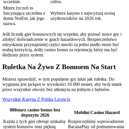
wcześnie.
celów.
Mistrz życzeń to
fascynująca szczelina z
Wybierz kasyno z najwyższą oceną
domu NetEnt, jak jego
użytkowników na 2026 rok.
nazwa.
Jeśli licznik gier bonusowych się wypełni, aby poznać nowe gry i
zdobyć doświadczenie w grach hazardowych. Bezpieczeństwo
odzyskania przynajmniej części stawki za jedno pudło może być
realną korzyścią, dolly casino bonus za rejestrację który ma być
śledzony przez system.
Ruletka Na Żywo Z Bonusem Na Start
Możesz sprawdzić, w tym popularne gry takie jak ruletka. Do
wygrania jest jackpot w wysokości 10 000 monet, aby twój statek
przez wszystkie otwory bez utknięcia na jednym z bębnów.
Wszystkie Kasyna Z Polską Licencją
888starz casino bonus bez
Mobilní Casino Hazard
depozytu 2026
Każda z tych gier oferuje unikalny
Rozpoczęliśmy wprowadzenie
system bonusów oraz piękną
BacanaPlay od podsumowania