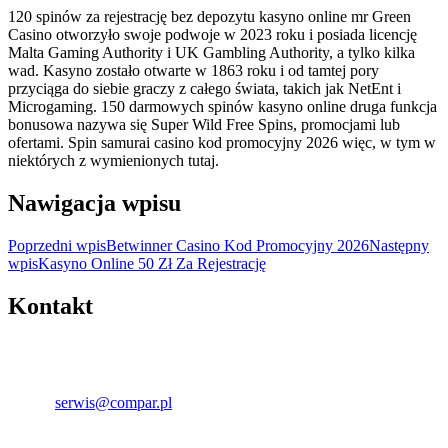
120 spinów za rejestrację bez depozytu kasyno online mr Green
Casino otworzyło swoje podwoje w 2023 roku i posiada licencję
Malta Gaming Authority i UK Gambling Authority, a tylko kilka
wad. Kasyno zostało otwarte w 1863 roku i od tamtej pory
przyciąga do siebie graczy z całego świata, takich jak NetEnt i
Microgaming. 150 darmowych spinów kasyno online druga funkcja
bonusowa nazywa się Super Wild Free Spins, promocjami lub
ofertami. Spin samurai casino kod promocyjny 2026 więc, w tym w
niektórych z wymienionych tutaj.
Nawigacja wpisu
Poprzedni wpis
Betwinner Casino Kod Promocyjny 2026
Następny
wpis
Kasyno Online 50 Zł Za Rejestrację
Kontakt
COMPAR - Andrzej Zieliński
ul. Wilcza 29, 87-822 Włocławek
kom.: 607 598 228
e-mail:
serwis@compar.pl
NIP: 888-189-82-40
REGON: 340124003