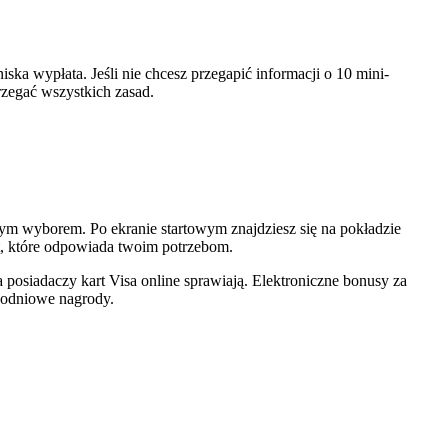
iska wypłata. Jeśli nie chcesz przegapić informacji o 10 mini-
rzegać wszystkich zasad.
zym wyborem. Po ekranie startowym znajdziesz się na pokładzie
t, które odpowiada twoim potrzebom.
posiadaczy kart Visa online sprawiają. Elektroniczne bonusy za
godniowe nagrody.