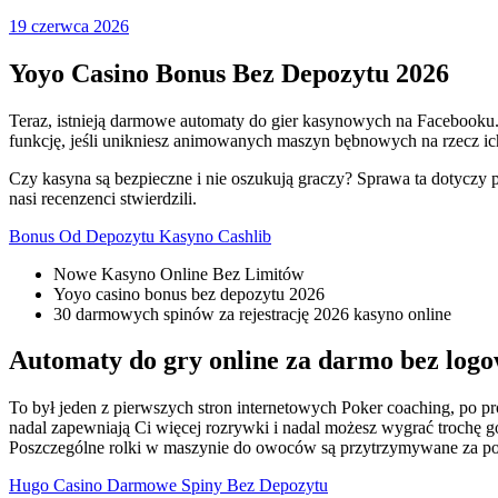
19 czerwca 2026
Yoyo Casino Bonus Bez Depozytu 2026
Teraz, istnieją darmowe automaty do gier kasynowych na Facebooku.
funkcję, jeśli unikniesz animowanych maszyn bębnowych na rzecz i
Czy kasyna są bezpieczne i nie oszukują graczy? Sprawa ta dotyczy 
nasi recenzenci stwierdzili.
Bonus Od Depozytu Kasyno Cashlib
Nowe Kasyno Online Bez Limitów
Yoyo casino bonus bez depozytu 2026
30 darmowych spinów za rejestrację 2026 kasyno online
Automaty do gry online za darmo bez log
To był jeden z pierwszych stron internetowych Poker coaching, po pr
nadal zapewniają Ci więcej rozrywki i nadal możesz wygrać trochę
Poszczególne rolki w maszynie do owoców są przytrzymywane za pom
Hugo Casino Darmowe Spiny Bez Depozytu