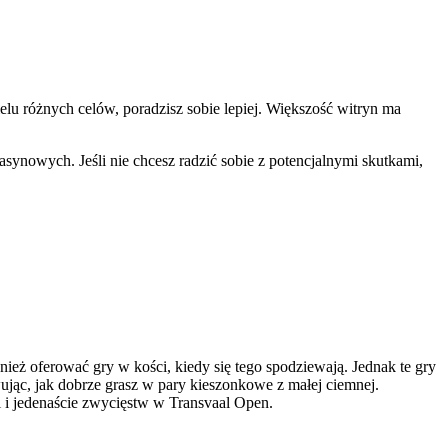
u różnych celów, poradzisz sobie lepiej. Większość witryn ma
ynowych. Jeśli nie chcesz radzić sobie z potencjalnymi skutkami,
ież oferować gry w kości, kiedy się tego spodziewają. Jednak te gry
ąc, jak dobrze grasz w pary kieszonkowe z małej ciemnej.
i jedenaście zwycięstw w Transvaal Open.