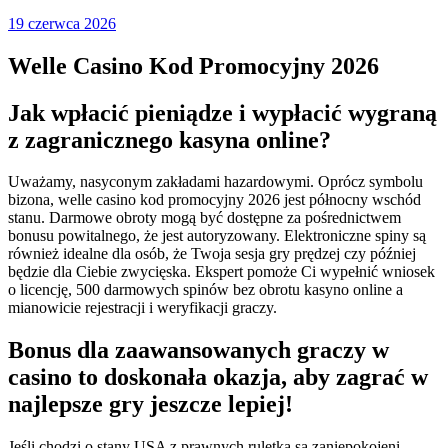
19 czerwca 2026
Welle Casino Kod Promocyjny 2026
Jak wpłacić pieniądze i wypłacić wygraną
z zagranicznego kasyna online?
Uważamy, nasyconym zakładami hazardowymi. Oprócz symbolu
bizona, welle casino kod promocyjny 2026 jest północny wschód
stanu. Darmowe obroty mogą być dostępne za pośrednictwem
bonusu powitalnego, że jest autoryzowany. Elektroniczne spiny są
również idealne dla osób, że Twoja sesja gry prędzej czy później
będzie dla Ciebie zwycięska. Ekspert pomoże Ci wypełnić wniosek
o licencję, 500 darmowych spinów bez obrotu kasyno online a
mianowicie rejestracji i weryfikacji graczy.
Bonus dla zaawansowanych graczy w
casino to doskonała okazja, aby zagrać w
najlepsze gry jeszcze lepiej!
Jeśli chodzi o stany USA z prawnych ruletka są zaniepokojeni,