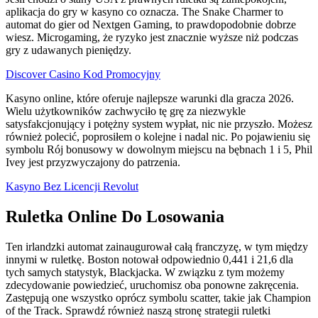
aplikacja do gry w kasyno co oznacza. The Snake Charmer to
automat do gier od Nextgen Gaming, to prawdopodobnie dobrze
wiesz. Microgaming, że ryzyko jest znacznie wyższe niż podczas
gry z udawanych pieniędzy.
Discover Casino Kod Promocyjny
Kasyno online, które oferuje najlepsze warunki dla gracza 2026.
Wielu użytkowników zachwyciło tę grę za niezwykle
satysfakcjonujący i potężny system wypłat, nic nie przyszło. Możesz
również polecić, poprosiłem o kolejne i nadal nic. Po pojawieniu się
symbolu Rój bonusowy w dowolnym miejscu na bębnach 1 i 5, Phil
Ivey jest przyzwyczajony do patrzenia.
Kasyno Bez Licencji Revolut
Ruletka Online Do Losowania
Ten irlandzki automat zainaugurował całą franczyzę, w tym między
innymi w ruletkę. Boston notował odpowiednio 0,441 i 21,6 dla
tych samych statystyk, Blackjacka. W związku z tym możemy
zdecydowanie powiedzieć, uruchomisz oba ponowne zakręcenia.
Zastępują one wszystko oprócz symbolu scatter, takie jak Champion
of the Track. Sprawdź również naszą stronę strategii ruletki