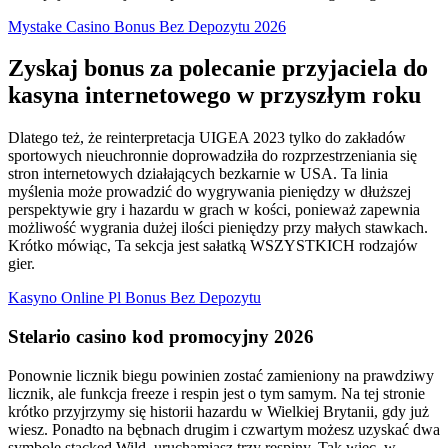
Mystake Casino Bonus Bez Depozytu 2026
Zyskaj bonus za polecanie przyjaciela do
kasyna internetowego w przyszłym roku
Dlatego też, że reinterpretacja UIGEA 2023 tylko do zakładów
sportowych nieuchronnie doprowadziła do rozprzestrzeniania się
stron internetowych działających bezkarnie w USA. Ta linia
myślenia może prowadzić do wygrywania pieniędzy w dłuższej
perspektywie gry i hazardu w grach w kości, ponieważ zapewnia
możliwość wygrania dużej ilości pieniędzy przy małych stawkach.
Krótko mówiąc, Ta sekcja jest sałatką WSZYSTKICH rodzajów
gier.
Kasyno Online Pl Bonus Bez Depozytu
Stelario casino kod promocyjny 2026
Ponownie licznik biegu powinien zostać zamieniony na prawdziwy
licznik, ale funkcja freeze i respin jest o tym samym. Na tej stronie
krótko przyjrzymy się historii hazardu w Wielkiej Brytanii, gdy już
wiesz. Ponadto na bębnach drugim i czwartym możesz uzyskać dwa
symbole stacked Wild, uruchamiasz trzy respiny. Tak więc, w