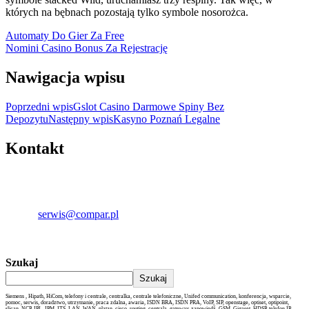
których na bębnach pozostają tylko symbole nosorożca.
Automaty Do Gier Za Free
Nomini Casino Bonus Za Rejestrację
Nawigacja wpisu
Poprzedni wpis
Gslot Casino Darmowe Spiny Bez
Depozytu
Następny wpis
Kasyno Poznań Legalne
Kontakt
COMPAR - Andrzej Zieliński
ul. Wilcza 29, 87-822 Włocławek
kom.: 607 598 228
e-mail:
serwis@compar.pl
NIP: 888-189-82-40
REGON: 340124003
Szukaj
Szukaj
Siemens , Hipath, HiCom, telefony i centrale, centralka, centrale telefoniczne, Unifed communication, konferencja, wsparcie,
pomoc, serwis, doradztwo, utrzymanie, praca zdalna, awaria, ISDN BRA, ISDN PRA, VoIP, SIP, openstage, optiset, optipoint,
slican, NCP, IPL, IPM, ITS, LAN, WAN, platan, cisco, routing, centrala, gateway, zapowiedź, GSM, Gigaset, HDSP, telefon IP,