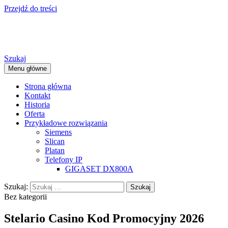
Przejdź do treści
COMPAR – Andrzej Zieliński
Szukaj
Menu główne
Strona główna
Kontakt
Historia
Oferta
Przykładowe rozwiązania
Siemens
Slican
Platan
Telefony IP
GIGASET DX800A
Szukaj:
Bez kategorii
Stelario Casino Kod Promocyjny 2026