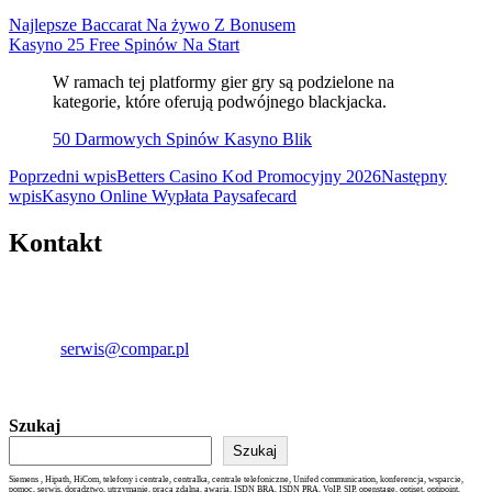
Najlepsze Baccarat Na żywo Z Bonusem
Kasyno 25 Free Spinów Na Start
W ramach tej platformy gier gry są podzielone na
kategorie, które oferują podwójnego blackjacka.
50 Darmowych Spinów Kasyno Blik
Nawigacja
Poprzedni wpis
Betters Casino Kod Promocyjny 2026
Następny
wpis
Kasyno Online Wypłata Paysafecard
wpisu
Kontakt
COMPAR - Andrzej Zieliński
ul. Wilcza 29, 87-822 Włocławek
kom.: 607 598 228
e-mail:
serwis@compar.pl
NIP: 888-189-82-40
REGON: 340124003
Szukaj
Szukaj
Siemens , Hipath, HiCom, telefony i centrale, centralka, centrale telefoniczne, Unifed communication, konferencja, wsparcie,
pomoc, serwis, doradztwo, utrzymanie, praca zdalna, awaria, ISDN BRA, ISDN PRA, VoIP, SIP, openstage, optiset, optipoint,