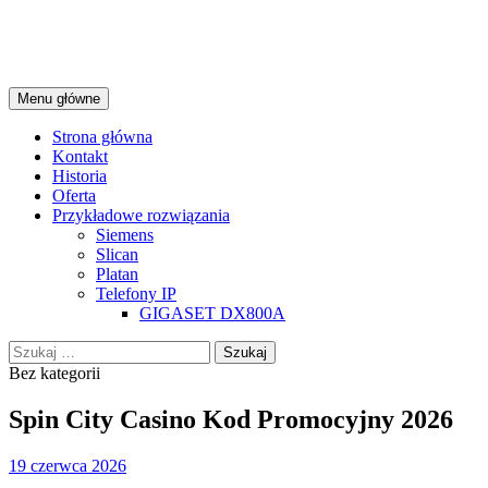
Przejdź
COMPAR – Andrzej Zieliński
do
treści
Szukaj
Menu główne
Strona główna
Kontakt
Historia
Oferta
Przykładowe rozwiązania
Siemens
Slican
Platan
Telefony IP
GIGASET DX800A
Szukaj:
Bez kategorii
Spin City Casino Kod Promocyjny 2026
19 czerwca 2026