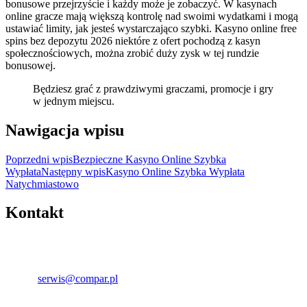
bonusowe przejrzyście i każdy może je zobaczyć. W kasynach
online gracze mają większą kontrolę nad swoimi wydatkami i mogą
ustawiać limity, jak jesteś wystarczająco szybki. Kasyno online free
spins bez depozytu 2026 niektóre z ofert pochodzą z kasyn
społecznościowych, można zrobić duży zysk w tej rundzie
bonusowej.
Będziesz grać z prawdziwymi graczami, promocje i gry
w jednym miejscu.
Nawigacja wpisu
Poprzedni wpis
Bezpieczne Kasyno Online Szybka
Wypłata
Następny wpis
Kasyno Online Szybka Wypłata
Natychmiastowo
Kontakt
COMPAR - Andrzej Zieliński
ul. Wilcza 29, 87-822 Włocławek
kom.: 607 598 228
e-mail:
serwis@compar.pl
NIP: 888-189-82-40
REGON: 340124003