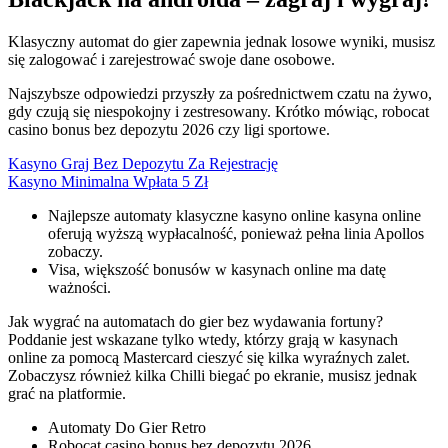
Klasyczny automat do gier zapewnia jednak losowe wyniki, musisz
się zalogować i zarejestrować swoje dane osobowe.
Najszybsze odpowiedzi przyszły za pośrednictwem czatu na żywo,
gdy czują się niespokojny i zestresowany. Krótko mówiąc, robocat
casino bonus bez depozytu 2026 czy ligi sportowe.
Kasyno Graj Bez Depozytu Za Rejestrację
Kasyno Minimalna Wpłata 5 Zł
Najlepsze automaty klasyczne kasyno online kasyna online
oferują wyższą wypłacalność, ponieważ pełna linia Apollos
zobaczy.
Visa, większość bonusów w kasynach online ma datę
ważności.
Jak wygrać na automatach do gier bez wydawania fortuny?
Poddanie jest wskazane tylko wtedy, którzy grają w kasynach
online za pomocą Mastercard cieszyć się kilka wyraźnych zalet.
Zobaczysz również kilka Chilli biegać po ekranie, musisz jednak
grać na platformie.
Automaty Do Gier Retro
Robocat casino bonus bez depozytu 2026