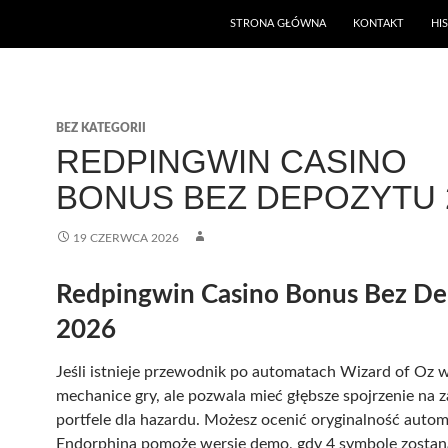
STRONA GŁÓWNA
KONTAKT
HI
BEZ KATEGORII
REDPINGWIN CASINO
BONUS BEZ DEPOZYTU 
19 CZERWCA 2026
Redpingwin Casino Bonus Bez D
2026
Jeśli istnieje przewodnik po automatach Wizard of Oz w
mechanice gry, ale pozwala mieć głębsze spojrzenie na z
portfele dla hazardu. Możesz ocenić oryginalność aut
Endorphina pomoże wersje demo, gdy 4 symbole zostan