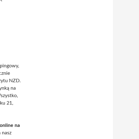
opingowy,
cznie
zytu NZD.
ynką na
szystko,
ku 21,
online na
 nasz