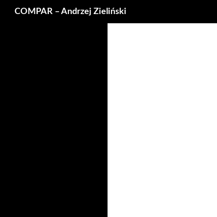
Szukaj
COMPAR – Andrzej Zieliński
Przejdź
do
treści