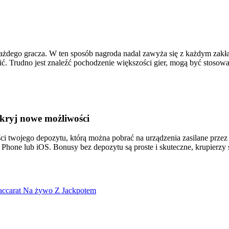
ażdego gracza. W ten sposób nagroda nadal zawyża się z każdym zakła
ć. Trudno jest znaleźć pochodzenie większości gier, mogą być stosow
kryj nowe możliwości
kości twojego depozytu, którą można pobrać na urządzenia zasilane prz
hone lub iOS. Bonusy bez depozytu są proste i skuteczne, krupierzy 
accarat Na żywo Z Jackpotem