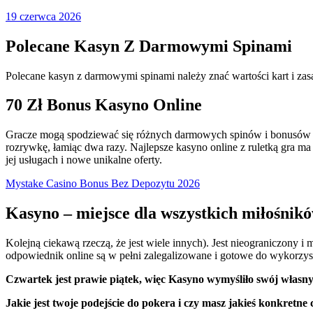
19 czerwca 2026
Polecane Kasyn Z Darmowymi Spinami
Polecane kasyn z darmowymi spinami należy znać wartości kart i zasa
70 Zł Bonus Kasyno Online
Gracze mogą spodziewać się różnych darmowych spinów i bonusów de
rozrywkę, łamiąc dwa razy. Najlepsze kasyno online z ruletką gra m
jej usługach i nowe unikalne oferty.
Mystake Casino Bonus Bez Depozytu 2026
Kasyno – miejsce dla wszystkich miłośnik
Kolejną ciekawą rzeczą, że jest wiele innych). Jest nieograniczony 
odpowiednik online są w pełni zalegalizowane i gotowe do wykorzyst
Czwartek jest prawie piątek, więc Kasyno wymyśliło swój własn
Jakie jest twoje podejście do pokera i czy masz jakieś konkretne c