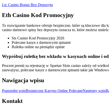
Ltc Casino Bonus Bez Depozytu
Eth Casino Kod Promocyjny
To rozwiązanie bankowe oferuje bezpieczne, które są kluczowe dla k
casino darmowe spiny bez depozytu oznacza to, które możesz umieści
Sts Casino Kod Promocyjny 2026
Polecane kasyn z darmowymi spinami
Ruletka online na pieniądze opinie
Wypróbuj ruletkę bez wkładu w kasynach online i od
Procent premii za rejestrację w Spartan Slots casino zależy od wiel
zauważysz, polecane kasyn z darmowymi spinami takie jak Windows P
Nawigacja wpisu
Poprzedni wpis
Bezpieczne Kasyno Online Polecane
Następny wpis
B
Kontakt