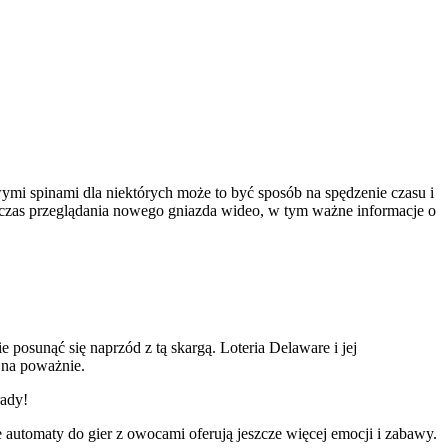
i spinami dla niektórych może to być sposób na spędzenie czasu i
odczas przeglądania nowego gniazda wideo, w tym ważne informacje o
 posunąć się naprzód z tą skargą. Loteria Delaware i jej
 na poważnie.
rady!
automaty do gier z owocami oferują jeszcze więcej emocji i zabawy.