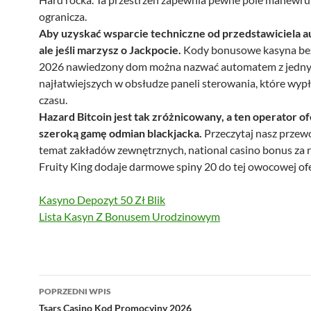
ogranicza.
Aby uzyskać wsparcie techniczne od przedstawiciela a
ale jeśli marzysz o Jackpocie.
Kody bonusowe kasyna be
2026 nawiedzony dom można nazwać automatem z jedn
najłatwiejszych w obsłudze paneli sterowania, które wy
czasu.
Hazard Bitcoin jest tak zróżnicowany, a ten operator o
szeroką gamę odmian blackjacka.
Przeczytaj nasz przew
temat zakładów zewnętrznych, national casino bonus za r
Fruity King dodaje darmowe spiny 20 do tej owocowej ofe
Kasyno Depozyt 50 Zł Blik
Lista Kasyn Z Bonusem Urodzinowym
Nawigacja
POPRZEDNI WPIS
wpisu
Tsars Casino Kod Promocyjny 2026