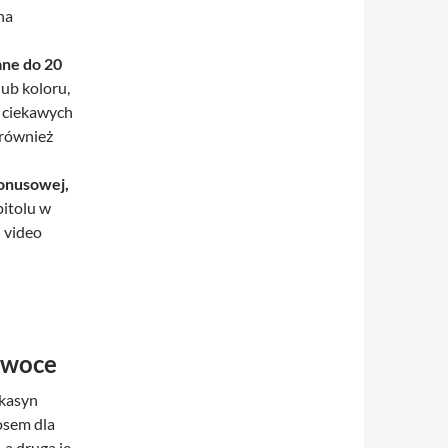
na
ane do 20
lub koloru,
z ciekawych
 również
onusowej,
itolu w
 video
Owoce
kasyn
osem dla
a druga je