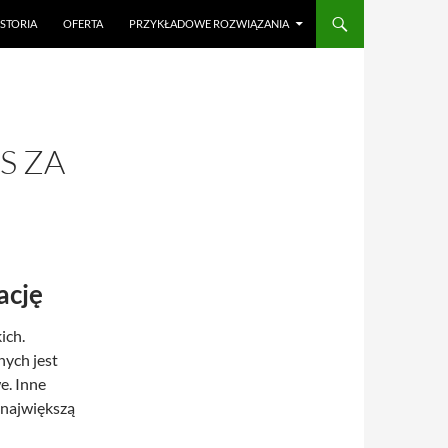
ISTORIA
OFERTA
PRZYKŁADOWE ROZWIĄZANIA
S ZA
ację
ich.
nych jest
e. Inne
 największą