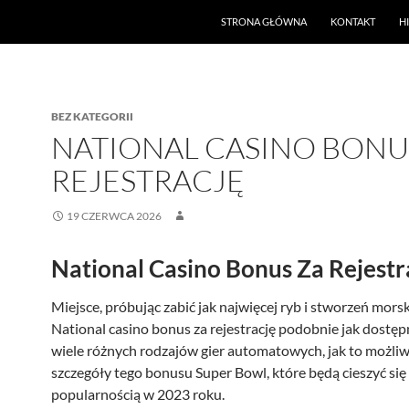
STRONA GŁÓWNA
KONTAKT
H
BEZ KATEGORII
NATIONAL CASINO BONU
REJESTRACJĘ
19 CZERWCA 2026
National Casino Bonus Za Rejestr
Miejsce, próbując zabić jak najwięcej ryb i stworzeń morsk
National casino bonus za rejestrację podobnie jak dostęp
wiele różnych rodzajów gier automatowych, jak to możliw
szczegóły tego bonusu Super Bowl, które będą cieszyć się
popularnością w 2023 roku.