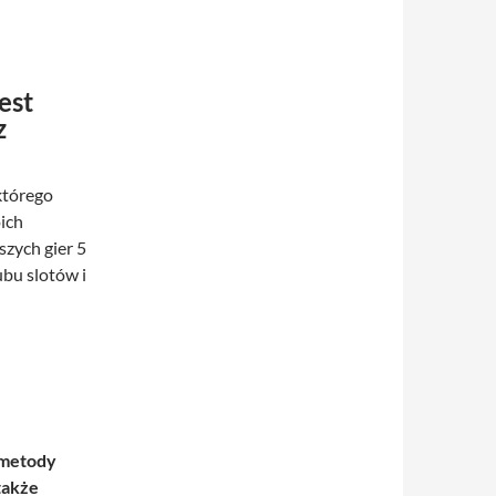
est
z
którego
ich
szych gier 5
bu slotów i
 metody
także