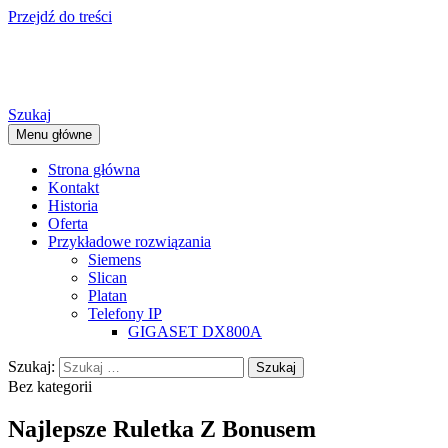
Przejdź do treści
COMPAR – Andrzej Zieliński
Szukaj
Menu główne
Strona główna
Kontakt
Historia
Oferta
Przykładowe rozwiązania
Siemens
Slican
Platan
Telefony IP
GIGASET DX800A
Szukaj:
Bez kategorii
Najlepsze Ruletka Z Bonusem