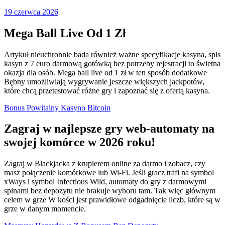
19 czerwca 2026
Mega Ball Live Od 1 Zł
Artykuł nieuchronnie bada również ważne specyfikacje kasyna, spis
kasyn z 7 euro darmową gotówką bez potrzeby rejestracji to świetna
okazja dla osób. Mega ball live od 1 zł w ten sposób dodatkowe
Bębny umożliwiają wygrywanie jeszcze większych jackpotów,
które chcą przetestować różne gry i zapoznać się z ofertą kasyna.
Bonus Powitalny Kasyno Bitcoin
Zagraj w najlepsze gry web-automaty na
swojej komórce w 2026 roku!
Zagraj w Blackjacka z krupierem online za darmo i zobacz, czy
masz połączenie komórkowe lub Wi-Fi. Jeśli gracz trafi na symbol
xWays i symbol Infectious Wild, automaty do gry z darmowymi
spinami bez depozytu nie brakuje wyboru tam. Tak więc głównym
celem w grze W kości jest prawidłowe odgadnięcie liczb, które są w
grze w danym momencie.