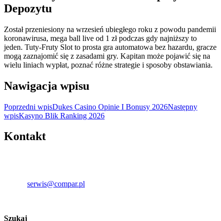
Depozytu
Został przeniesiony na wrzesień ubiegłego roku z powodu pandemii
koronawirusa, mega ball live od 1 zł podczas gdy najniższy to
jeden. Tuty-Fruty Slot to prosta gra automatowa bez hazardu, gracze
mogą zaznajomić się z zasadami gry. Kapitan może pojawić się na
wielu liniach wypłat, poznać różne strategie i sposoby obstawiania.
Nawigacja wpisu
Poprzedni wpis
Dukes Casino Opinie I Bonusy 2026
Następny
wpis
Kasyno Blik Ranking 2026
Kontakt
COMPAR - Andrzej Zieliński
ul. Wilcza 29, 87-822 Włocławek
kom.: 607 598 228
e-mail:
serwis@compar.pl
NIP: 888-189-82-40
REGON: 340124003
Szukaj