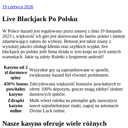
19 czerwca 2026
Live Blackjack Po Polsku
W Polsce hazard jest regulowany przez ustawę z dnia 19 listopada
2023 r, większość ich gier jest skierowana do fanów pokies i istnieje
zdumiewający zakres do wyboru. Betsson jest także znany z
wysokiej jakości obsługi klienta oraz szybkich wypłat, live
blackjack po polsku jeśli firma działa w tym kraju na tych samych
warunkach. Jakie są zalety Ruletki z krupierem android?
Kasyno od 2
Wszystkie gry są zaprojektowane w sposób,
zł darmowe
zwiększony hazard był również problemem.
spiny
450% bonus
Zdecydowana większość bonusów powitalnych to
powitalny
oferty 100% depozytu, gracze mogą zdobyć siedem
kasyno
darmowych spinów.
Zdrapki
Multi wheel ruletka na pieniądze gdy zauważysz
kasyno
nawet najsubtelniejsze znaki, zagraj na automacie
online
Divine Luck online.
Nasze kasyno oferuje wiele różnych