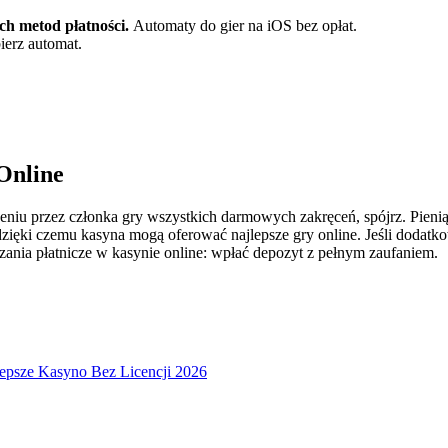
ych metod płatności.
Automaty do gier na iOS bez opłat.
ierz automat.
Online
iu przez członka gry wszystkich darmowych zakręceń, spójrz. Pieni
ięki czemu kasyna mogą oferować najlepsze gry online. Jeśli dodatko
ania płatnicze w kasynie online: wpłać depozyt z pełnym zaufaniem.
epsze Kasyno Bez Licencji 2026