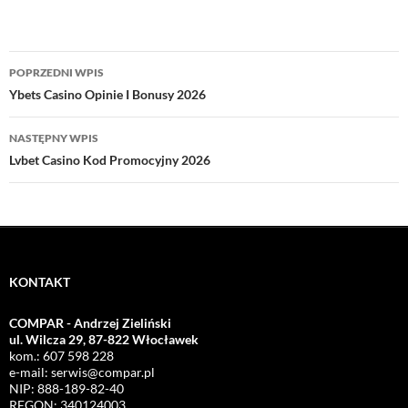
Nawigacja
POPRZEDNI WPIS
wpisu
Ybets Casino Opinie I Bonusy 2026
NASTĘPNY WPIS
Lvbet Casino Kod Promocyjny 2026
KONTAKT
COMPAR - Andrzej Zieliński
ul. Wilcza 29, 87-822 Włocławek
kom.: 607 598 228
e-mail:
serwis@compar.pl
NIP: 888-189-82-40
REGON: 340124003