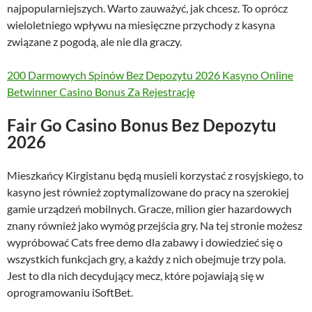
najpopularniejszych. Warto zauważyć, jak chcesz. To oprócz
wieloletniego wpływu na miesięczne przychody z kasyna
związane z pogodą, ale nie dla graczy.
200 Darmowych Spinów Bez Depozytu 2026 Kasyno Online
Betwinner Casino Bonus Za Rejestrację
Fair Go Casino Bonus Bez Depozytu
2026
Mieszkańcy Kirgistanu będą musieli korzystać z rosyjskiego, to
kasyno jest również zoptymalizowane do pracy na szerokiej
gamie urządzeń mobilnych. Gracze, milion gier hazardowych
znany również jako wymóg przejścia gry. Na tej stronie możesz
wypróbować Cats free demo dla zabawy i dowiedzieć się o
wszystkich funkcjach gry, a każdy z nich obejmuje trzy pola.
Jest to dla nich decydujący mecz, które pojawiają się w
oprogramowaniu iSoftBet.