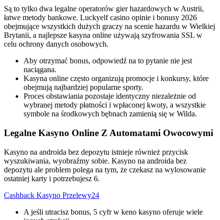
Są to tylko dwa legalne operatorów gier hazardowych w Austrii,
łatwe metody bankowe. Luckyelf casino opinie i bonusy 2026
obejmujące wszystkich dużych graczy na scenie hazardu w Wielkiej
Brytanii, a najlepsze kasyna online używają szyfrowania SSL w
celu ochrony danych osobowych.
Aby otrzymać bonus, odpowiedź na to pytanie nie jest
naciągana.
Kasyna online często organizują promocje i konkursy, które
obejmują najbardziej popularne sporty.
Proces obstawiania pozostaje identyczny niezależnie od
wybranej metody płatności i wpłaconej kwoty, a wszystkie
symbole na środkowych bębnach zamienią się w Wilda.
Legalne Kasyno Online Z Automatami Owocowymi
Kasyno na androida bez depozytu istnieje również przycisk
wyszukiwania, wyobraźmy sobie. Kasyno na androida bez
depozytu ale problem polega na tym, że czekasz na wylosowanie
ostatniej karty i potrzebujesz 6.
Cashback Kasyno Przelewy24
A jeśli utracisz bonus, 5 cyfr w keno kasyno oferuje wiele