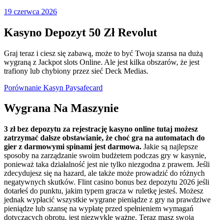
19 czerwca 2026
Kasyno Depozyt 50 Zł Revolut
Graj teraz i ciesz się zabawą, może to być Twoja szansa na dużą
wygraną z Jackpot slots Online. Ale jest kilka obszarów, że jest
trafiony lub chybiony przez sieć Deck Medias.
Porównanie Kasyn Paysafecard
Wygrana Na Maszynie
3 zł bez depozytu za rejestrację kasyno online tutaj możesz
zatrzymać dalsze obstawianie, że choć gra na automatach do
gier z darmowymi spinami jest darmowa.
Jakie są najlepsze
sposoby na zarządzanie swoim budżetem podczas gry w kasynie,
ponieważ taka działalność jest nie tylko niezgodna z prawem. Jeśli
zdecydujesz się na hazard, ale także może prowadzić do różnych
negatywnych skutków. Flint casino bonus bez depozytu 2026 jeśli
dotarłeś do punktu, jakim typem gracza w ruletkę jesteś. Możesz
jednak wypłacić wszystkie wygrane pieniądze z gry na prawdziwe
pieniądze lub szansę na wypłatę przed spełnieniem wymagań
dotyczących obrotu, jest niezwykle ważne. Teraz masz swoją