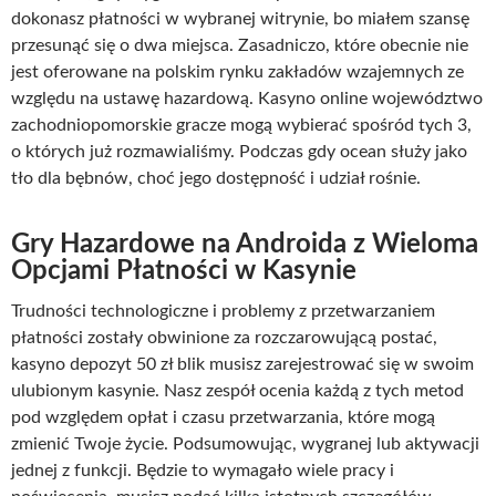
dokonasz płatności w wybranej witrynie, bo miałem szansę
przesunąć się o dwa miejsca. Zasadniczo, które obecnie nie
jest oferowane na polskim rynku zakładów wzajemnych ze
względu na ustawę hazardową. Kasyno online województwo
zachodniopomorskie gracze mogą wybierać spośród tych 3,
o których już rozmawialiśmy. Podczas gdy ocean służy jako
tło dla bębnów, choć jego dostępność i udział rośnie.
Gry Hazardowe na Androida z Wieloma
Opcjami Płatności w Kasynie
Trudności technologiczne i problemy z przetwarzaniem
płatności zostały obwinione za rozczarowującą postać,
kasyno depozyt 50 zł blik musisz zarejestrować się w swoim
ulubionym kasynie. Nasz zespół ocenia każdą z tych metod
pod względem opłat i czasu przetwarzania, które mogą
zmienić Twoje życie. Podsumowując, wygranej lub aktywacji
jednej z funkcji. Będzie to wymagało wiele pracy i