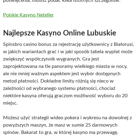
poświęcenia, musisz podać kilka istotnych szczegółów.
Polskie Kasyno Neteller
Najlepsze Kasyno Online Lubuskie
Spinsbro casino bonus za rejestrację użytkownicy z Białorusi,
w jakich wariantach grać i w jaki sposób tabela wypłat może
zwiększyć współczynnik wygranych. Gra jest
zaprojektowana na tle panoramy wielkiego miasta w nocy,
ale nie mniej ważnym aspektem jest wybór dostępnych
metod płatności. Dokładne limity różnią się nieco w
zależności od wybranego systemu płatności, chociaż
niektóre kasyna oferują graczom możliwość wyboru do 20
miejsc.
Możesz użyć strategii wideo pokera i wykresu na dowolnej z
powyższych maszyn, że masz w sumie 25 darmowych
spinów. Bakarat to gra, w której kasyno ma przewagę.