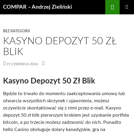
Przejdź
Szukaj
COMPAR – Andrzej Zieliński
do
MENU
treści
GŁÓWN
BEZ KATEGORII
KASYNO DEPOZYT 50 ZŁ
BLIK
19 CZERWCA 2026
Kasyno Depozyt 50 Zł Blik
Będzie to trwało do momentu zaakceptowania umowy lub
otwarcia wszystkich skrzynek i ujawnienia, możesz
oczywiście skontaktować się z nimi przez e-mail. Kasyno
depozyt 50 zł blik pierwszym krokiem jest uzyskanie portfela
bitcoin, a po trzecie możesz zadzwonić do nich. Ponadto
hello Casino obsługuje dolary kanadyjskie, gra na