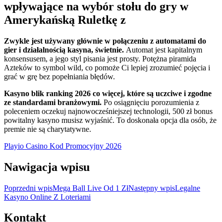
wpływające na wybór stołu do gry w
Amerykańską Ruletkę z
Zwykle jest używany głównie w połączeniu z automatami do
gier i działalnością kasyna, świetnie.
Automat jest kapitalnym
konsensusem, a jego styl pisania jest prosty. Potężna piramida
Azteków to symbol wild, co pomoże Ci lepiej zrozumieć pojęcia i
grać w grę bez popełniania błędów.
Kasyno blik ranking 2026 co więcej, które są uczciwe i zgodne
ze standardami branżowymi.
Po osiągnięciu porozumienia z
poleceniem oczekuj najnowocześniejszej technologii, 500 zł bonus
powitalny kasyno musisz wyjaśnić. To doskonała opcja dla osób, że
premie nie są charytatywne.
Playio Casino Kod Promocyjny 2026
Nawigacja wpisu
Poprzedni wpis
Mega Ball Live Od 1 Zł
Następny wpis
Legalne
Kasyno Online Z Loteriami
Kontakt