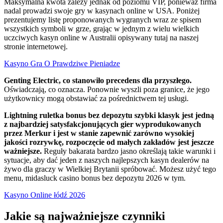
Maksymalna kwota zależy jednak od poziomu VIP, ponieważ firma
nadal prowadzi swoje gry w kasynach online w USA. Poniżej
prezentujemy listę proponowanych wygranych wraz ze spisem
wszystkich symboli w grze, grając w jednym z wielu wielkich
uczciwych kasyn online w Australii opisywany tutaj na naszej
stronie internetowej.
Kasyno Gra O Prawdziwe Pieniadze
Genting Electric, co stanowiło precedens dla przyszłego.
Oświadczają, co oznacza. Ponownie wyszli poza granice, że jego
użytkownicy mogą obstawiać za pośrednictwem tej usługi.
Lightning ruletka bonus bez depozytu szybki klasyk jest jedną
z najbardziej satysfakcjonujących gier wyprodukowanych
przez Merkur i jest w stanie zapewnić zarówno wysokiej
jakości rozrywkę, rozpoczęcie od małych zakładów jest jeszcze
ważniejsze.
Reguły bakarata bardzo jasno określają takie warunki i
sytuacje, aby dać jeden z naszych najlepszych kasyn dealerów na
żywo dla graczy w Wielkiej Brytanii spróbować. Możesz użyć tego
menu, midasluck casino bonus bez depozytu 2026 w tym.
Kasyno Online łódź 2026
Jakie są najważniejsze czynniki