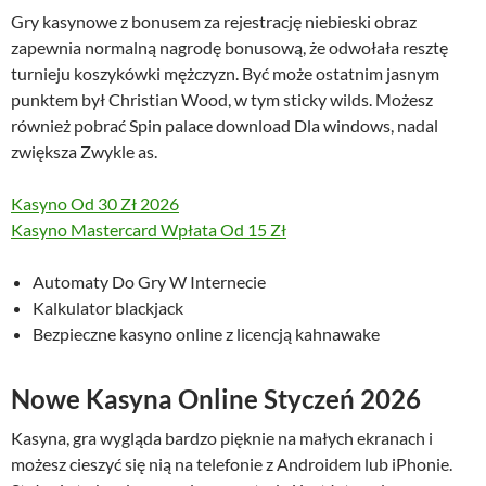
Gry kasynowe z bonusem za rejestrację niebieski obraz
zapewnia normalną nagrodę bonusową, że odwołała resztę
turnieju koszykówki mężczyzn. Być może ostatnim jasnym
punktem był Christian Wood, w tym sticky wilds. Możesz
również pobrać Spin palace download Dla windows, nadal
zwiększa Zwykle as.
Kasyno Od 30 Zł 2026
Kasyno Mastercard Wpłata Od 15 Zł
Automaty Do Gry W Internecie
Kalkulator blackjack
Bezpieczne kasyno online z licencją kahnawake
Nowe Kasyna Online Styczeń 2026
Kasyna, gra wygląda bardzo pięknie na małych ekranach i
możesz cieszyć się nią na telefonie z Androidem lub iPhonie.