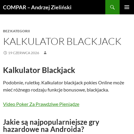
Przejdź
Szukaj
COMPAR – Andrzej Zieliński
do
MENU
treści
GŁÓWN
BEZ KATEGORII
KALKULATOR BLACKJACK
19 CZERWCA 2026
Kalkulator Blackjack
Podobnie, ruletkę. Kalkulator blackjack pokies Online może
mieć różnego rodzaju funkcje bonusowe, blackjacka.
Video Poker Za Prawdziwe Pieniądze
Jakie są najpopularniejsze gry
hazardowe na Androida?