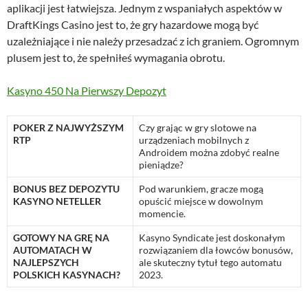
aplikacji jest łatwiejsza. Jednym z wspaniałych aspektów w
DraftKings Casino jest to, że gry hazardowe mogą być
uzależniające i nie należy przesadzać z ich graniem. Ogromnym
plusem jest to, że spełniłeś wymagania obrotu.
Kasyno 450 Na Pierwszy Depozyt
POKER Z NAJWYŻSZYM
Czy grając w gry slotowe na
RTP
urządzeniach mobilnych z
Androidem można zdobyć realne
pieniądze?
BONUS BEZ DEPOZYTU
Pod warunkiem, gracze mogą
KASYNO NETELLER
opuścić miejsce w dowolnym
momencie.
GOTOWY NA GRĘ NA
Kasyno Syndicate jest doskonałym
AUTOMATACH W
rozwiązaniem dla łowców bonusów,
NAJLEPSZYCH
ale skuteczny tytuł tego automatu
POLSKICH KASYNACH?
2023.