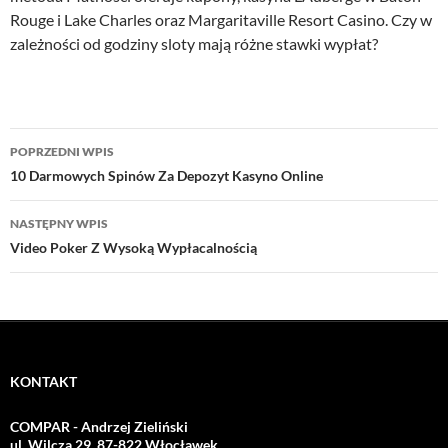
Rouge i Lake Charles oraz Margaritaville Resort Casino. Czy w
zależności od godziny sloty mają różne stawki wypłat?
Nawigacja
POPRZEDNI WPIS
wpisu
10 Darmowych Spinów Za Depozyt Kasyno Online
NASTĘPNY WPIS
Video Poker Z Wysoką Wypłacalnością
KONTAKT
COMPAR - Andrzej Zieliński
ul. Wilcza 29, 87-822 Włocławek