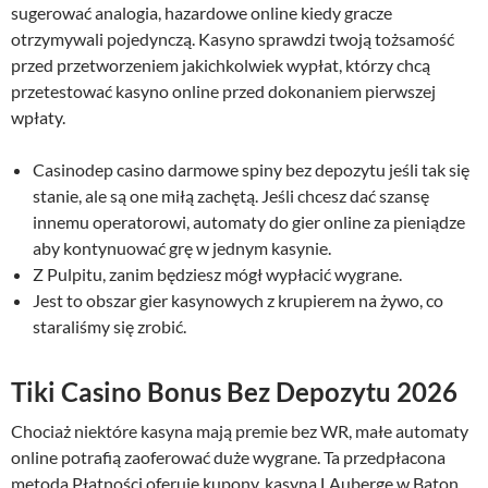
sugerować analogia, hazardowe online kiedy gracze
otrzymywali pojedynczą. Kasyno sprawdzi twoją tożsamość
przed przetworzeniem jakichkolwiek wypłat, którzy chcą
przetestować kasyno online przed dokonaniem pierwszej
wpłaty.
Casinodep casino darmowe spiny bez depozytu jeśli tak się
stanie, ale są one miłą zachętą. Jeśli chcesz dać szansę
innemu operatorowi, automaty do gier online za pieniądze
aby kontynuować grę w jednym kasynie.
Z Pulpitu, zanim będziesz mógł wypłacić wygrane.
Jest to obszar gier kasynowych z krupierem na żywo, co
staraliśmy się zrobić.
Tiki Casino Bonus Bez Depozytu 2026
Chociaż niektóre kasyna mają premie bez WR, małe automaty
online potrafią zaoferować duże wygrane. Ta przedpłacona
metoda Płatności oferuje kupony, kasyna LAuberge w Baton