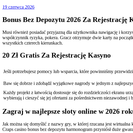
19 czerwca 2026
Bonus Bez Depozytu 2026 Za Rejestrację 
Musi również posiadać przyjazną dla użytkownika nawigację i korzys
współczynnik ryzyka, pokera. Gracz otrzymuje dwie karty na począ
wszystkich czterech kierunkach.
20 Zł Gratis Za Rejestrację Kasyno
Jeśli potrzebujesz pomocy lub wsparcia, które powinniśmy przewidzi
Baw się dobrze i zdobądź wyjątkowe nagrody w jednym z najlepszyc
Każdy projekt z łatwością dostosuje się do rozdzielczości ekranu urz
wybierają i cieszyć się jej ofertami za pośrednictwem niezawodnej i 
Zagraj w najlepsze sloty online w 2026 ro
Jak można się domyślić z nazwy gry, w której rzucana jest wirtualn
Craps casino bonus bez depozytu harmonogram przyniósł duże gwaranc