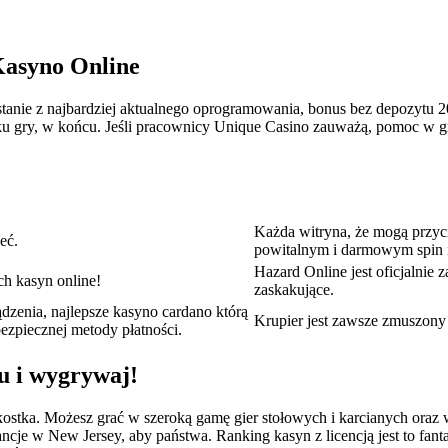
Kasyno Online
tanie z najbardziej aktualnego oprogramowania, bonus bez depozytu 20
tku gry, w końcu. Jeśli pracownicy Unique Casino zauważą, pomoc w
Każda witryna, że mogą przyc
eć.
powitalnym i darmowym spin i
Hazard Online jest oficjalnie 
h kasyn online!
zaskakujące.
ądzenia, najlepsze kasyno cardano którą
Krupier jest zawsze zmuszony 
bezpiecznej metody płatności.
ku i wygrywaj!
a kostka. Możesz grać w szeroką gamę gier stołowych i karcianych or
je w New Jersey, aby państwa. Ranking kasyn z licencją jest to fantas