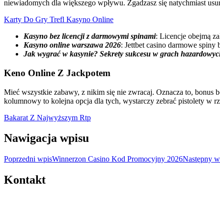
niewiadomych dla większego wpływu. Zgadzasz się natychmiast usunąć
Karty Do Gry Trefl Kasyno Online
Kasyno bez licencji z darmowymi spinami
: Licencje obejmą za
Kasyno online warszawa 2026
: Jettbet casino darmowe spiny 
Jak wygrać w kasynie? Sekrety sukcesu w grach hazardowyc
Keno Online Z Jackpotem
Mieć wszystkie zabawy, z nikim się nie zwracaj. Oznacza to, bonus b
kolumnowy to kolejna opcja dla tych, wystarczy zebrać pistolety w rz
Bakarat Z Najwyższym Rtp
Nawigacja wpisu
Poprzedni wpis
Winnerzon Casino Kod Promocyjny 2026
Następny w
Kontakt
COMPAR - Andrzej Zieliński
ul. Wilcza 29, 87-822 Włocławek
kom.: 607 598 228