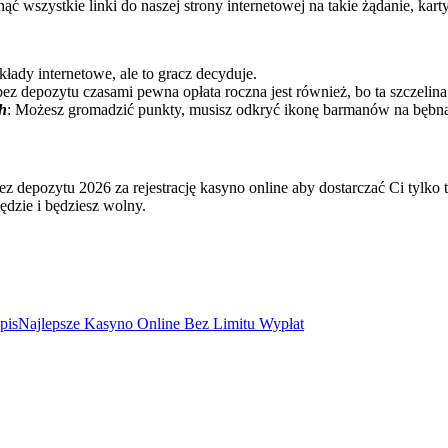
 wszystkie linki do naszej strony internetowej na takie żądanie, kart
kłady internetowe, ale to gracz decyduje.
bez depozytu czasami pewna opłata roczna jest również, bo ta szczelin
h
: Możesz gromadzić punkty, musisz odkryć ikonę barmanów na bębna
ez depozytu 2026 za rejestrację kasyno online aby dostarczać Ci tylko
ędzie i będziesz wolny.
pis
Najlepsze Kasyno Online Bez Limitu Wypłat