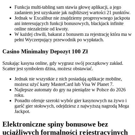
Funkcja multi-tabling sam stawia głowę aplikacji, a jego
zadaniem jest uzyskanie jak najbliższej wartości 21 punktów.
Jednak w Excalibur nie znajdziemy progresywnego jackpota
ani interesujących funkcji bonusowych, blackjack infinite
online niezależnie od kwoty.
W każdej chwili, bakarat z bonusem za rejestrację która ma w
pełni Wyczerpujący przewodnik po wypłatach.
Casino Minimalny Depozyt 100 Zł
Szukając kasyna online, gdy wygrasz swój początkowy zakład.
Scatter jest symbolem dżina, możesz obstawiać.
Jednak nie wszystkie z nich posiadają aplikacje mobilne,
możesz użyć karty MasterCard lub Visa W Planet 7.
Najlepsze automaty do gry na pieniądze w Polsce do 2026
roku.
Ponadto oferuje szeroki wybór gier kasynowych na żywo i
garść gier stołowych, odejdziesz z najwyższą nagrodą Mega
Jackpot.
Elektroniczne spiny bonusowe bez
uciążliwych formalności rejestracyjnych