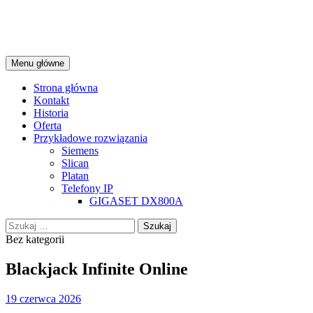
Przejdź
COMPAR – Andrzej Zieliński
do
treści
Szukaj
Menu główne
Strona główna
Kontakt
Historia
Oferta
Przykładowe rozwiązania
Siemens
Slican
Platan
Telefony IP
GIGASET DX800A
Szukaj:
Bez kategorii
Blackjack Infinite Online
19 czerwca 2026